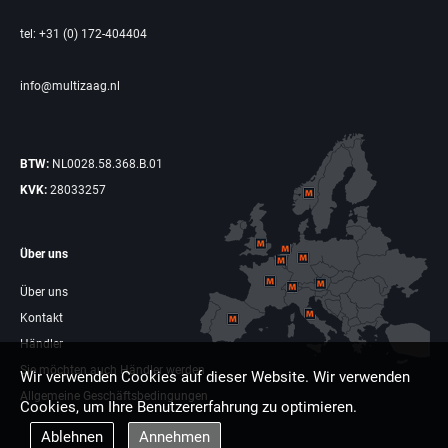
tel: +31 (0) 172-404404
info@multizaag.nl
BTW:
NL0028.58.368.B.01
KVK:
28033257
Über uns
Über uns
Kontakt
Händler
Sie möchten auch Händler werden
Wir verwenden Cookies auf dieser Website. Wir verwenden
Allgemeine Geschäftsbedingungen
Cookies, um Ihre Benutzererfahrung zu optimieren.
Ablehnen
Annehmen