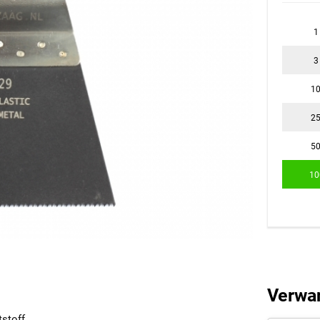
1
3
1
2
5
10
Verwa
stoff.