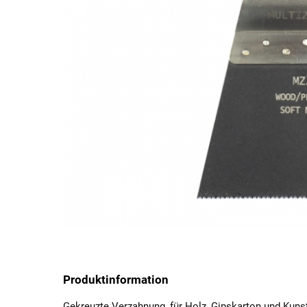
Produktinformation
Gekreuzte Verzahnung, für Holz, Gipskarton und Kunst