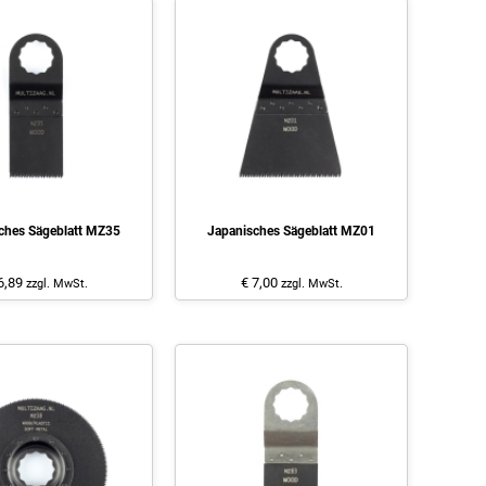
ches Sägeblatt MZ35
Japanisches Sägeblatt MZ01
6,89
€ 7,00
zzgl. MwSt.
zzgl. MwSt.