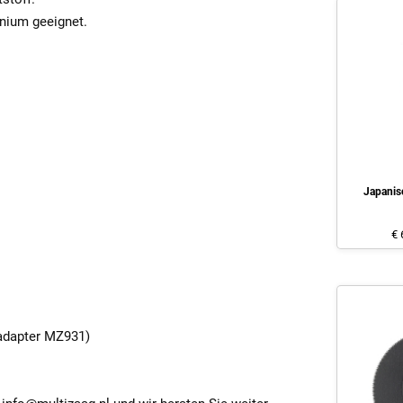
inium geeignet.
Japanis
€ 
 adapter MZ931)