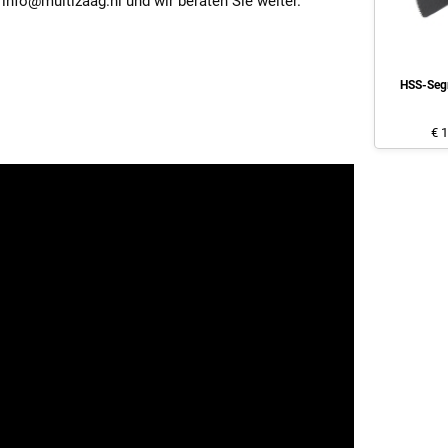
 info@multizaag.nl und wir beraten Sie weiter.
HSS-Seg
€ 