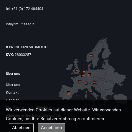
tel: +31 (0) 172-404404
info@multizaag.nl
BTW:
NL0028.58.368.B.01
KVK:
28033257
Über uns
Über uns
Kontakt
Händler
Sie möchten auch Händler werden
Wir verwenden Cookies auf dieser Website. Wir verwenden
Allgemeine Geschäftsbedingungen
Cookies, um Ihre Benutzererfahrung zu optimieren.
Ablehnen
Annehmen